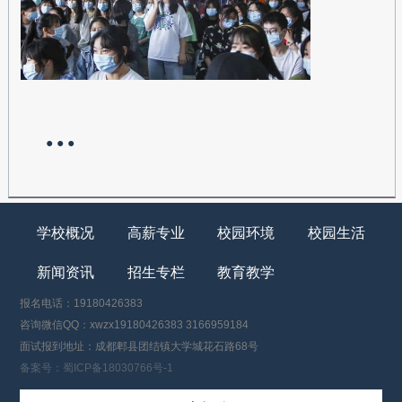
● ● ●
学校概况
高薪专业
校园环境
校园生活
新闻资讯
招生专栏
教育教学
报名电话：19180426383
咨询微信QQ：xwzx19180426383 3166959184
面试报到地址：成都郫县团结镇大学城花石路68号
备案号：蜀ICP备18030766号-1