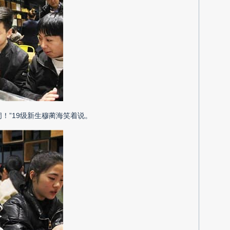
！”19级新生穆蔺海笑着说。