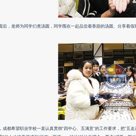
圆后，老师为同学们煮汤圆，同学围在一起品尝着香甜的汤圆、分享着假
，成都希望职业学校一直认真贯彻“四中心、五满意”的工作要求，把“五走进