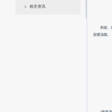
相关资讯
和面、
甜蜜汤圆。
“碗里